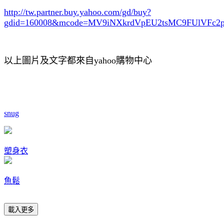
http://tw.partner.buy.yahoo.com/gd/buy?
gdid=160008
&mcode=MV9iNXkrdVpEU2tsMC9FUlVFc
以上圖片及文字都來自yahoo購物中心
snug
塑身衣
魚鬆
載入更多