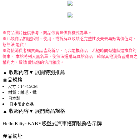
※商品圖片僅供參考，商品依實際供貨樣式為準。
※此類商品如經拆封、使用、或拆解以致缺乏完整性及失去再販售價值時，
恕無法 退貨！
※為使消費者購買商品皆為新品，而非退換商品，若短時間有連續退換貨的
情事， 本館將列入黑名單，使無法選購玩具館商品，確保其他消費者購買之
權利力，敬請 愛惜您的信用額度。
▲ 收起內容
▼ 展開特別推薦
商品規格
尺寸：14×15CM
材質：絨毛、鐵
日本製
日本限定商品
▲ 收起內容
▼ 展開商品規格
Hello Kitty~BABY吸盤式汽車搖頭裝飾告示牌
產品網址