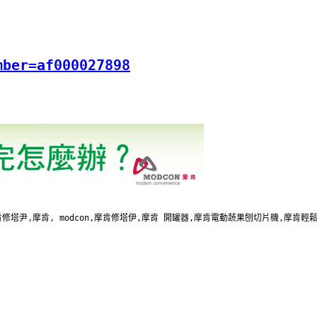
mber=af000027898
塔尹,摩肯, modcon,摩肯修塔伊,摩肯 開罐器,摩肯電動蔬果刨切片機,摩肯輕