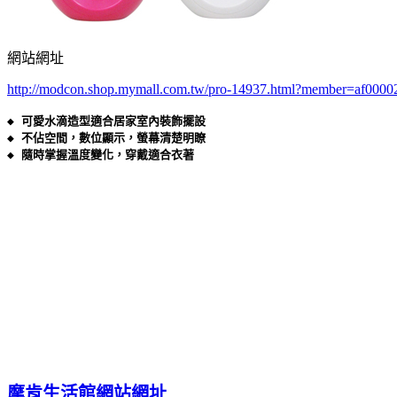
網站網址
http://modcon.shop.mymall.com.tw/pro-14937.html?member=af0000
◆ 可愛水滴造型適合居家室內裝飾擺設

◆ 不佔空間，數位顯示，螢幕清楚明瞭

◆ 隨時掌握溫度變化，穿戴適合衣著

摩肯生活館網站網址