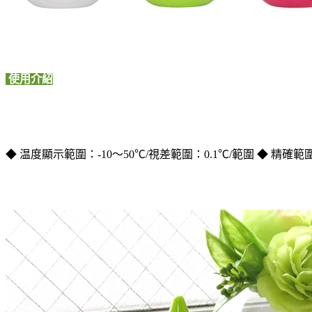
使用介紹
◆ 温度顯示範圍：
-10
～
50
℃
/
視差範圍：
0.1
℃
/
範圍
◆
精確範