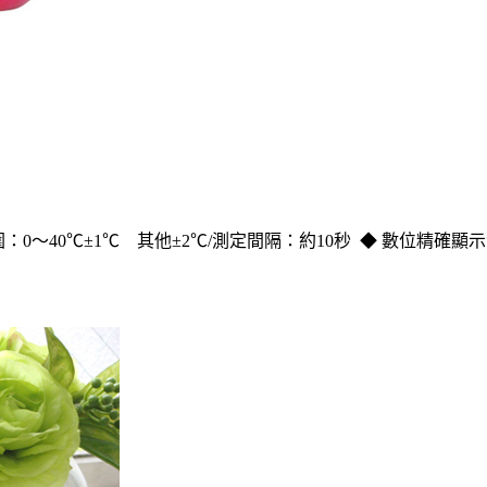
圍：
0
～
40
℃
±
1
℃
其他±
2
℃
/
測定間隔：約
10
秒
◆
數位精確顯示